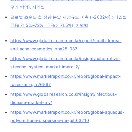
구리 박막), 지역별
글로벌 초순도 철 정광 분말 시장규모 예측 (~2032년) : 타입별
(TFe 71.5%~72%、TFe > 71.5%), 지역별
https://www.globalresearch.co.kr/report/south-korea-
anti-acne-cosmetics-bna25jl037
https://www.globalresearch.co.kr/insight/automotive-
steering-system-market-imarc-2/
https://www.marketreport.co.kr/report/global-impact-
fuzes-mr-gifr26597
https://www.globalresearch.co.kr/insight/infectious-
disease-market-tnv/
https://www.marketreport.co.kr/report/global-aqueous-
polyurethane-dispersion-mr-gifr03210