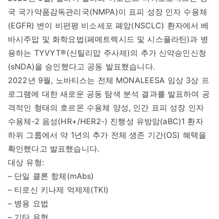
국 국가약품감독관리국(NMPA)이 표피 성장 인자 수용체
(EGFR) 변이 비편평 비소세포 폐암(NSCLC) 환자에서 베
바시주맙 및 화학요법(페메트렉시드 및 시스플라틴)과 병
용하는 TYVYT®(신틸리맙 주사제)의 추가 신약승인신청
(sNDA)을 승인했다고 공동 발표했습니다.
2022년 9월, 노바티스는 전체 MONALEESA 임상 3상 프
로그램에 대한 새로운 공동 탐색 분석 결과를 발표하여 공
격적인 형태의 호르몬 수용체 양성, 인간 표피 성장 인자
수용체-2 음성(HR+/HER2-) 진행성 유방암(aBC)1 환자
하위 그룹에서 약 1년의 추가 전체 생존 기간(OS) 혜택을
확인했다고 발표했습니다.
대상 유형:
– 단일 클론 항체(mAbs)
– 티로신 키나제 억제제(TKI)
– 병용 요법
– 기타 유형