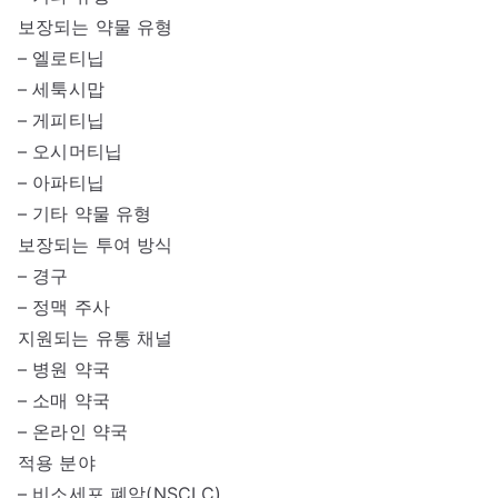
보장되는 약물 유형
– 엘로티닙
– 세툭시맙
– 게피티닙
– 오시머티닙
– 아파티닙
– 기타 약물 유형
보장되는 투여 방식
– 경구
– 정맥 주사
지원되는 유통 채널
– 병원 약국
– 소매 약국
– 온라인 약국
적용 분야
– 비소세포 폐암(NSCLC)