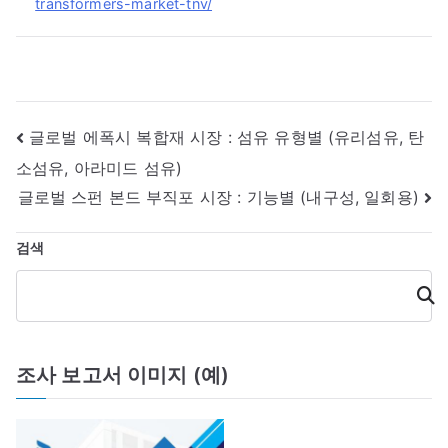
transformers-market-tnv/
글
글로벌 에폭시 복합재 시장 : 섬유 유형별 (유리섬유, 탄
소섬유, 아라미드 섬유)
내
글로벌 스펀 본드 부직포 시장 : 기능별 (내구성, 일회용)
비
검색
게
검
이
색
션
조사 보고서 이미지 (예)