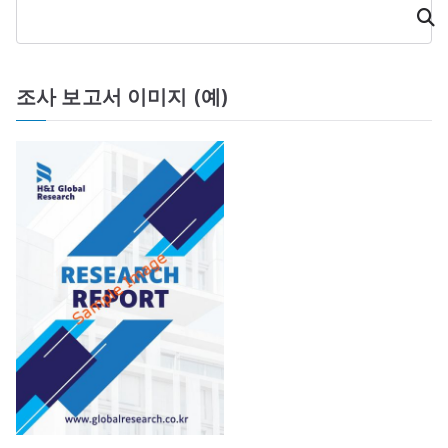
검
이
색
션
조사 보고서 이미지 (예)