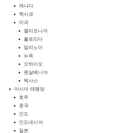
캐나다
멕시코
미국
캘리포니아
플로리다
일리노이
뉴욕
오하이오
펜실베니아
텍사스
아시아 태평양
호주
중국
인도
인도네시아
일본