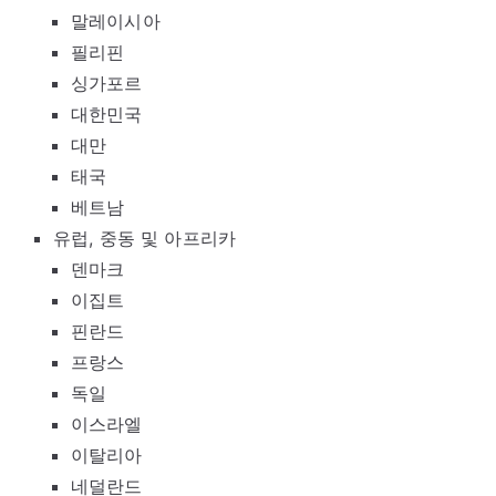
말레이시아
필리핀
싱가포르
대한민국
대만
태국
베트남
유럽, 중동 및 아프리카
덴마크
이집트
핀란드
프랑스
독일
이스라엘
이탈리아
네덜란드