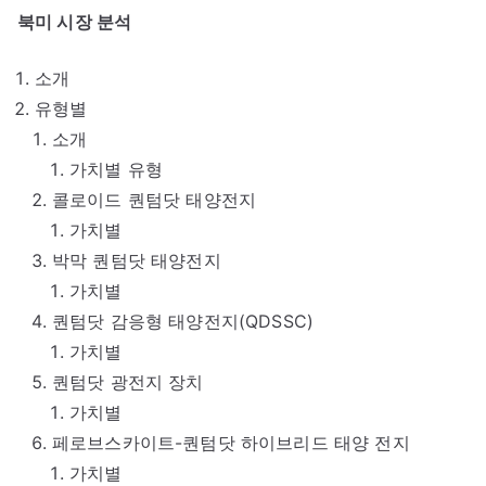
북미 시장 분석
소개
유형별
소개
가치별 유형
콜로이드 퀀텀닷 태양전지
가치별
박막 퀀텀닷 태양전지
가치별
퀀텀닷 감응형 태양전지(QDSSC)
가치별
퀀텀닷 광전지 장치
가치별
페로브스카이트-퀀텀닷 하이브리드 태양 전지
가치별