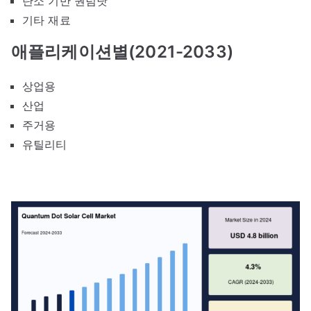
탄소 기반 퀀텀닷
기타 재료
애플리케이션별(2021-2033)
상업용
산업
주거용
유틸리티