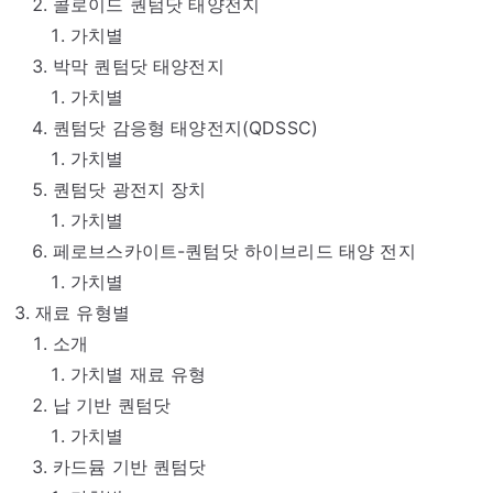
콜로이드 퀀텀닷 태양전지
가치별
박막 퀀텀닷 태양전지
가치별
퀀텀닷 감응형 태양전지(QDSSC)
가치별
퀀텀닷 광전지 장치
가치별
페로브스카이트-퀀텀닷 하이브리드 태양 전지
가치별
재료 유형별
소개
가치별 재료 유형
납 기반 퀀텀닷
가치별
카드뮴 기반 퀀텀닷