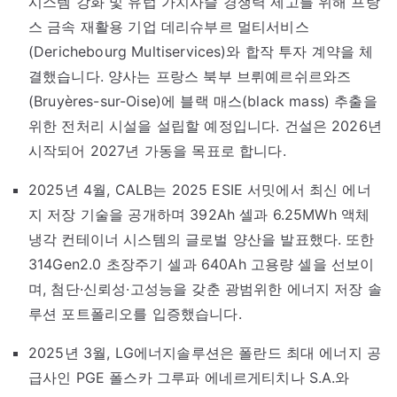
시스템 강화 및 유럽 가치사슬 경쟁력 제고를 위해 프랑
스 금속 재활용 기업 데리슈부르 멀티서비스
(Derichebourg Multiservices)와 합작 투자 계약을 체
결했습니다. 양사는 프랑스 북부 브뤼예르쉬르와즈
(Bruyères-sur-Oise)에 블랙 매스(black mass) 추출을
위한 전처리 시설을 설립할 예정입니다. 건설은 2026년
시작되어 2027년 가동을 목표로 합니다.
2025년 4월, CALB는 2025 ESIE 서밋에서 최신 에너
지 저장 기술을 공개하며 392Ah 셀과 6.25MWh 액체
냉각 컨테이너 시스템의 글로벌 양산을 발표했다. 또한
314Gen2.0 초장주기 셀과 640Ah 고용량 셀을 선보이
며, 첨단·신뢰성·고성능을 갖춘 광범위한 에너지 저장 솔
루션 포트폴리오를 입증했습니다.
2025년 3월, LG에너지솔루션은 폴란드 최대 에너지 공
급사인 PGE 폴스카 그루파 에네르게티치나 S.A.와