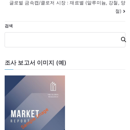
비
글로벌 금속캡/클로저 시장 : 재료별 (알루미늄, 강철, 양
게
철)
이
검색
션
검
색
조사 보고서 이미지 (예)