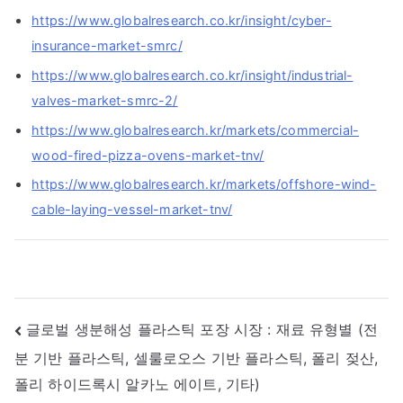
https://www.globalresearch.co.kr/insight/cyber-
insurance-market-smrc/
https://www.globalresearch.co.kr/insight/industrial-
valves-market-smrc-2/
https://www.globalresearch.kr/markets/commercial-
wood-fired-pizza-ovens-market-tnv/
https://www.globalresearch.kr/markets/offshore-wind-
cable-laying-vessel-market-tnv/
글
글로벌 생분해성 플라스틱 포장 시장 : 재료 유형별 (전
분 기반 플라스틱, 셀룰로오스 기반 플라스틱, 폴리 젖산,
내
폴리 하이드록시 알카노 에이트, 기타)