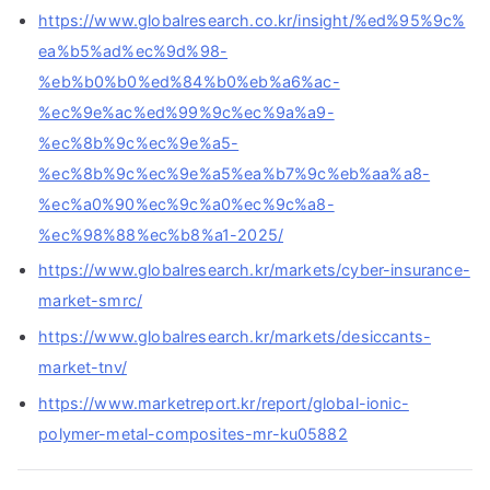
https://www.globalresearch.co.kr/insight/%ed%95%9c%
ea%b5%ad%ec%9d%98-
%eb%b0%b0%ed%84%b0%eb%a6%ac-
%ec%9e%ac%ed%99%9c%ec%9a%a9-
%ec%8b%9c%ec%9e%a5-
%ec%8b%9c%ec%9e%a5%ea%b7%9c%eb%aa%a8-
%ec%a0%90%ec%9c%a0%ec%9c%a8-
%ec%98%88%ec%b8%a1-2025/
https://www.globalresearch.kr/markets/cyber-insurance-
market-smrc/
https://www.globalresearch.kr/markets/desiccants-
market-tnv/
https://www.marketreport.kr/report/global-ionic-
polymer-metal-composites-mr-ku05882