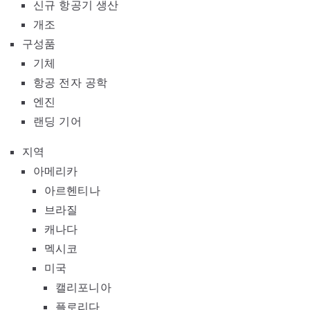
신규 항공기 생산
개조
구성품
기체
항공 전자 공학
엔진
랜딩 기어
지역
아메리카
아르헨티나
브라질
캐나다
멕시코
미국
캘리포니아
플로리다