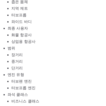
좁은 몸체
지역 제트
터보프롭
와이드 바디
최종 사용자
화물 항공사
상업용 항공사
범위
장거리
중거리
단거리
엔진 유형
터보팬 엔진
터보프롭 엔진
좌석 클래스
비즈니스 클래스