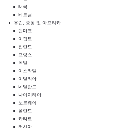
태국
베트남
유럽, 중동 및 아프리카
덴마크
이집트
핀란드
프랑스
독일
이스라엘
이탈리아
네덜란드
나이지리아
노르웨이
폴란드
카타르
러시아