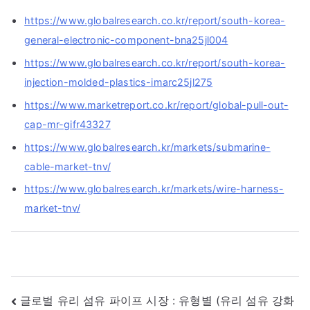
https://www.globalresearch.co.kr/report/south-korea-
general-electronic-component-bna25jl004
https://www.globalresearch.co.kr/report/south-korea-
injection-molded-plastics-imarc25jl275
https://www.marketreport.co.kr/report/global-pull-out-
cap-mr-gifr43327
https://www.globalresearch.kr/markets/submarine-
cable-market-tnv/
https://www.globalresearch.kr/markets/wire-harness-
market-tnv/
글
글로벌 유리 섬유 파이프 시장 : 유형별 (유리 섬유 강화