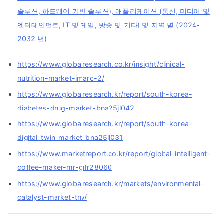
솔루션, 하드웨어 기반 솔루션), 애플리케이션 (통신, 미디어 및
엔터테인먼트, IT 및 게임, 방송 및 기타) 및 지역 별 (2024-
2032 년)
https://www.globalresearch.co.kr/insight/clinical-
nutrition-market-imarc-2/
https://www.globalresearch.kr/report/south-korea-
diabetes-drug-market-bna25jl042
https://www.globalresearch.kr/report/south-korea-
digital-twin-market-bna25jl031
https://www.marketreport.co.kr/report/global-intelligent-
coffee-maker-mr-gifr28060
https://www.globalresearch.kr/markets/environmental-
catalyst-market-tnv/