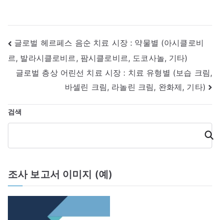
글
글로벌 헤르페스 음순 치료 시장 : 약물별 (아시클로비
르, 발라시클로비르, 팜시클로비르, 도코사놀, 기타)
내
글로벌 층상 어린선 치료 시장 : 치료 유형별 (보습 크림,
비
바셀린 크림, 라놀린 크림, 완화제, 기타)
게
검색
이
검
색
션
조사 보고서 이미지 (예)