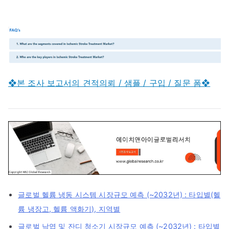
❖본 조사 보고서의 견적의뢰 / 샘플 / 구입 / 질문 폼❖
글로벌 헬륨 냉동 시스템 시장규모 예측 (~2032년) : 타입별(헬
륨 냉장고, 헬륨 액화기), 지역별
글로벌 낙엽 및 잔디 청소기 시장규모 예측 (~2032년) : 타입별