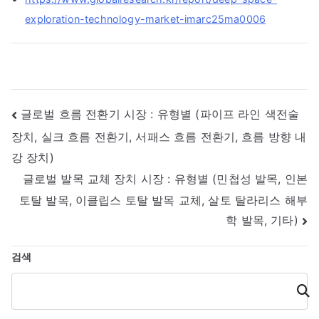
exploration-technology-market-imarc25ma0006
글
글로벌 흐름 전환기 시장 : 유형별 (파이프 라인 색전술
장치, 실크 흐름 전환기, 서패스 흐름 전환기, 흐름 방향 내
내
강 장치)
비
글로벌 발목 교체 장치 시장 : 유형별 (민첩성 발목, 인본
게
토탈 발목, 이클립스 토탈 발목 교체, 살토 탈라리스 해부
학 발목, 기타)
이
션
검색
검
색