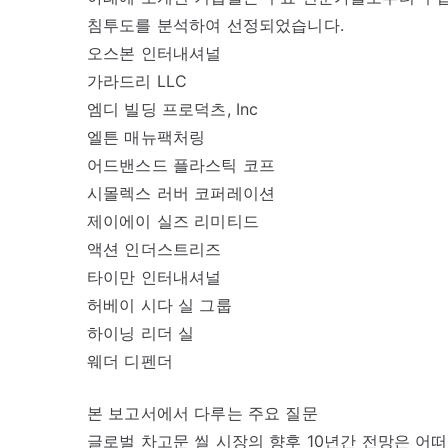
침투도를 분석하여 선정되었습니다.
오스본 인터내셔널
가라드리 LLC
엠디 빌딩 프로덕츠, Inc
엘튼 매뉴팩처링
어드밴스드 플라스틱 코프
시몰렉스 러버 코퍼레이션
제이에이 실즈 리미티드
액션 인더스트리즈
타이만 인터내셔널
허베이 시다 실 그룹
하이닝 리더 실
웨더 디펜더
본 보고서에서 다루는 주요 질문
글로벌 차고문 씰 시장의 향후 10년간 전망은 어