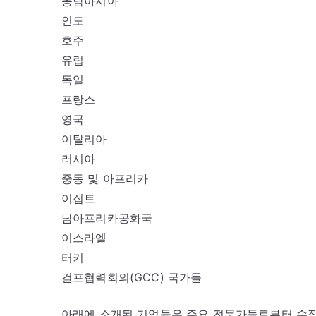
동남아시아
인도
호주
유럽
독일
프랑스
영국
이탈리아
러시아
중동 및 아프리카
이집트
남아프리카공화국
이스라엘
터키
걸프협력회의(GCC) 국가들
아래에 소개된 기업들은 주요 전문가들로부터 수집한