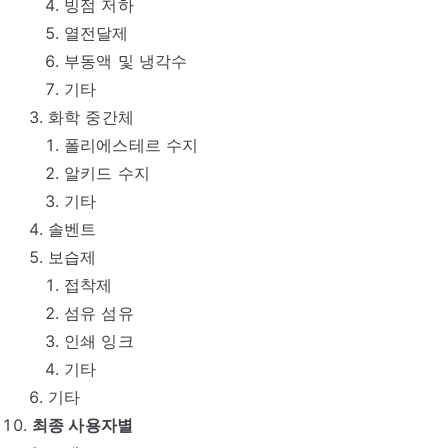
빙점 저하
열전달제
부동액 및 냉각수
기타
화학 중간체
폴리에스테르 수지
알키드 수지
기타
솔벤트
보습제
접착제
섬유 섬유
인쇄 잉크
기타
기타
최종 사용자별