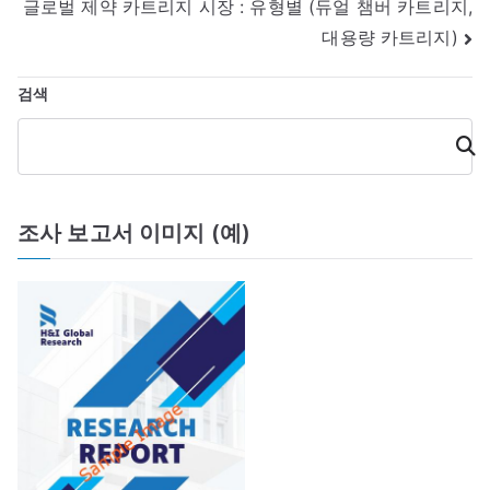
비
글로벌 제약 카트리지 시장 : 유형별 (듀얼 챔버 카트리지,
게
대용량 카트리지)
이
검색
션
검
색
조사 보고서 이미지 (예)