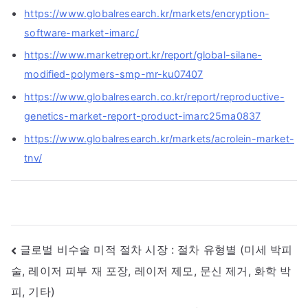
https://www.globalresearch.kr/markets/encryption-
software-market-imarc/
https://www.marketreport.kr/report/global-silane-
modified-polymers-smp-mr-ku07407
https://www.globalresearch.co.kr/report/reproductive-
genetics-market-report-product-imarc25ma0837
https://www.globalresearch.kr/markets/acrolein-market-
tnv/
글
글로벌 비수술 미적 절차 시장 : 절차 유형별 (미세 박피
술, 레이저 피부 재 포장, 레이저 제모, 문신 제거, 화학 박
내
피, 기타)