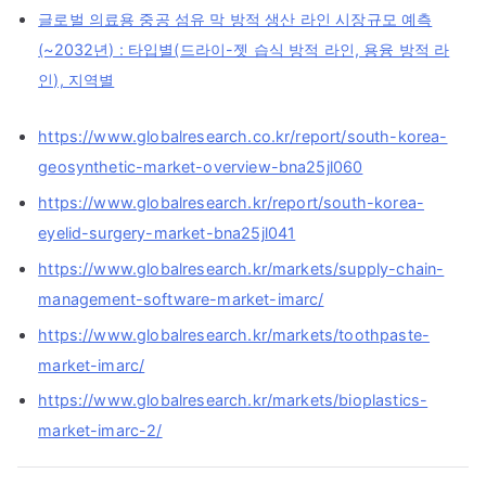
글로벌 의료용 중공 섬유 막 방적 생산 라인 시장규모 예측
(~2032년) : 타입별(드라이-젯 습식 방적 라인, 용융 방적 라
인), 지역별
https://www.globalresearch.co.kr/report/south-korea-
geosynthetic-market-overview-bna25jl060
https://www.globalresearch.kr/report/south-korea-
eyelid-surgery-market-bna25jl041
https://www.globalresearch.kr/markets/supply-chain-
management-software-market-imarc/
https://www.globalresearch.kr/markets/toothpaste-
market-imarc/
https://www.globalresearch.kr/markets/bioplastics-
market-imarc-2/