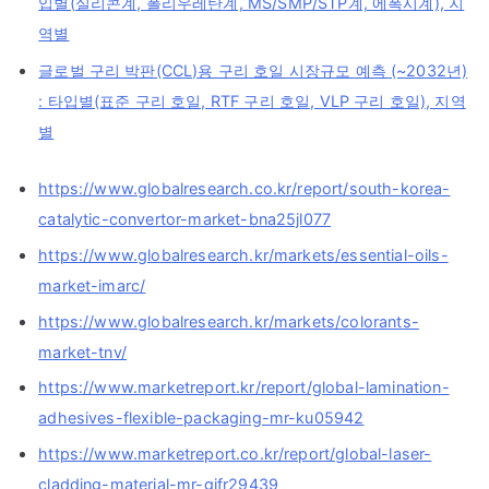
입별(실리콘계, 폴리우레탄계, MS/SMP/STP계, 에폭시계), 지
역별
글로벌 구리 박판(CCL)용 구리 호일 시장규모 예측 (~2032년)
: 타입별(표준 구리 호일, RTF 구리 호일, VLP 구리 호일), 지역
별
https://www.globalresearch.co.kr/report/south-korea-
catalytic-convertor-market-bna25jl077
https://www.globalresearch.kr/markets/essential-oils-
market-imarc/
https://www.globalresearch.kr/markets/colorants-
market-tnv/
https://www.marketreport.kr/report/global-lamination-
adhesives-flexible-packaging-mr-ku05942
https://www.marketreport.co.kr/report/global-laser-
cladding-material-mr-gifr29439