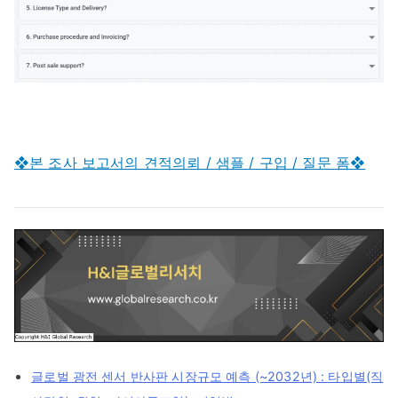
❖본 조사 보고서의 견적의뢰 / 샘플 / 구입 / 질문 폼❖
글로벌 광전 센서 반사판 시장규모 예측 (~2032년) : 타입별(직