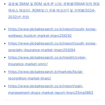
글로벌 SRAM 및 ROM 설계 IP 시장: 유형별(SRAM(정적 랜덤
액세스 메모리), ROM(읽기 전용 메모리)) 및 지역별(2024-
2032년) 전망
https://www.globalresearch.co.kr/report/south-korea-
wellness-tourism-market-imarc25jl292
https://www.globalresearch.co.kr/report/south-korea-
specialty-insurance-market-imarc25jl284
https://www.globalresearch.co.kr/insight/cyber-
insurance-market-smrc/
https://www.globalresearch.kr/markets/facial-
recognition-market-imarc/
https://www.globalresearch.co.kr/report/pain-
management-drugs-market-report-imarc25ma0863