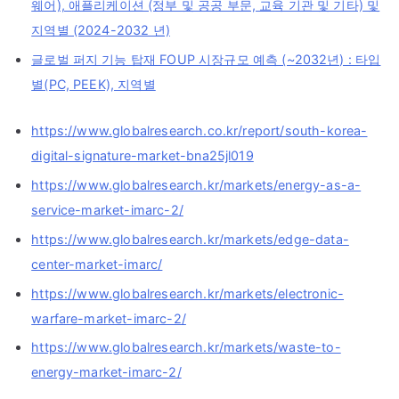
웨어), 애플리케이션 (정부 및 공공 부문, 교육 기관 및 기타) 및
지역별 (2024-2032 년)
글로벌 퍼지 기능 탑재 FOUP 시장규모 예측 (~2032년) : 타입
별(PC, PEEK), 지역별
https://www.globalresearch.co.kr/report/south-korea-
digital-signature-market-bna25jl019
https://www.globalresearch.kr/markets/energy-as-a-
service-market-imarc-2/
https://www.globalresearch.kr/markets/edge-data-
center-market-imarc/
https://www.globalresearch.kr/markets/electronic-
warfare-market-imarc-2/
https://www.globalresearch.kr/markets/waste-to-
energy-market-imarc-2/