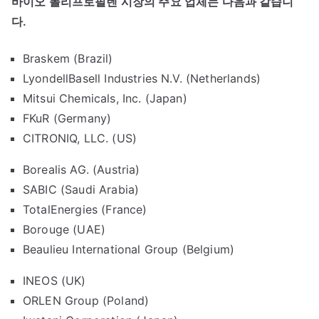
바이오 폴리프로필렌 시장의 주요 업체는 다음과 같습니
다.
Braskem (Brazil)
LyondellBasell Industries N.V. (Netherlands)
Mitsui Chemicals, Inc. (Japan)
FKuR (Germany)
CITRONIQ, LLC. (US)
Borealis AG. (Austria)
SABIC (Saudi Arabia)
TotalEnergies (France)
Borouge (UAE)
Beaulieu International Group (Belgium)
INEOS (UK)
ORLEN Group (Poland)