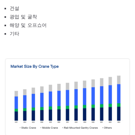
건설
광업 및 굴착
해양 및 오프쇼어
기타