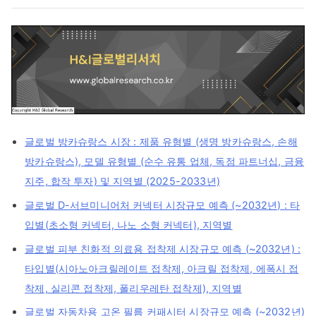
글로벌 방카슈랑스 시장 : 제품 유형별 (생명 방카슈랑스, 손해
방카슈랑스), 모델 유형별 (순수 유통 업체, 독점 파트너십, 금융
지주, 합작 투자) 및 지역별 (2025-2033년)
글로벌 D-서브미니어처 커넥터 시장규모 예측 (~2032년) : 타
입별(초소형 커넥터, 나노 소형 커넥터), 지역별
글로벌 피부 친화적 의료용 접착제 시장규모 예측 (~2032년) :
타입별(시아노아크릴레이트 접착제, 아크릴 접착제, 에폭시 접
착제, 실리콘 접착제, 폴리우레탄 접착제), 지역별
글로벌 자동차용 고온 필름 커패시터 시장규모 예측 (~2032년)