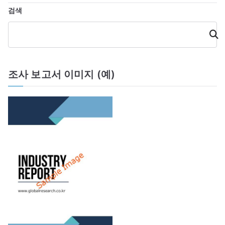
게
검색
이
검
색
션
조사 보고서 이미지 (예)