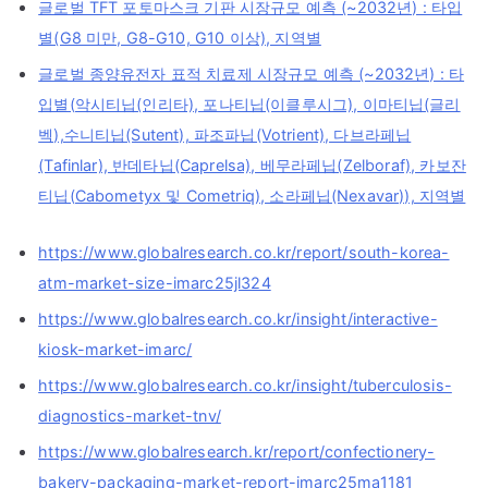
글로벌 TFT 포토마스크 기판 시장규모 예측 (~2032년) : 타입
별(G8 미만, G8-G10, G10 이상), 지역별
글로벌 종양유전자 표적 치료제 시장규모 예측 (~2032년) : 타
입별(악시티닙(인리타), 포나티닙(이클루시그), 이마티닙(글리
벡),수니티닙(Sutent), 파조파닙(Votrient), 다브라페닙
(Tafinlar), 반데타닙(Caprelsa), 베무라페닙(Zelboraf), 카보잔
티닙(Cabometyx 및 Cometriq), 소라페닙(Nexavar)), 지역별
https://www.globalresearch.co.kr/report/south-korea-
atm-market-size-imarc25jl324
https://www.globalresearch.co.kr/insight/interactive-
kiosk-market-imarc/
https://www.globalresearch.co.kr/insight/tuberculosis-
diagnostics-market-tnv/
https://www.globalresearch.kr/report/confectionery-
bakery-packaging-market-report-imarc25ma1181