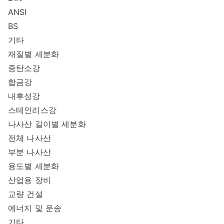
ANSI
BS
기타
재질별 세분화
중탄소강
합금강
내후성강
스테인리스강
나사산 길이별 세분화
전체 나사산
부분 나사산
용도별 세분화
산업용 장비
교량 건설
에너지 및 운송
기타