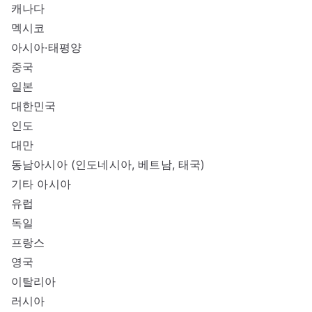
캐나다
멕시코
아시아·태평양
중국
일본
대한민국
인도
대만
동남아시아 (인도네시아, 베트남, 태국)
기타 아시아
유럽
독일
프랑스
영국
이탈리아
러시아